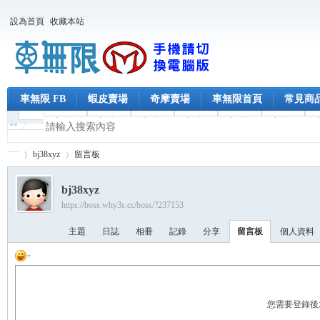
設為首頁
收藏本站
車無限 FB
蝦皮賣場
奇摩賣場
車無限首頁
常見商
bj38xyz
留言板
bj38xyz
https://boss.why3s.cc/boss/?237153
車
›
›
主題
日誌
相冊
記錄
分享
留言板
個人資料
您需要登錄後