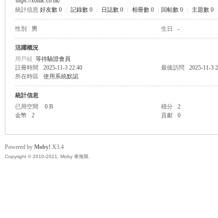
https://xoilac.co.uk/
統計信息
好友數 0
|
記錄數 0
|
日誌數 0
|
相冊數 0
|
回帖數 0
|
主題數 0
無
性別
男
生日
-
活躍概況
用戶組
等待驗證會員
註冊時間
2025-11-3 22:40
最後訪問
2025-11-3 2
所在時區
使用系統默認
統計信息
已用空間
0 B
積分
2
金幣
2
貢獻
0
限
Powered by
Moby!
X3.4
Copyright © 2010-2021, Moby 車無限.