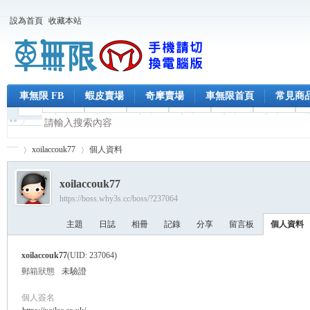
設為首頁
收藏本站
車無限 FB
蝦皮賣場
奇摩賣場
車無限首頁
常見商
xoilaccouk77
個人資料
xoilaccouk77
https://boss.why3s.cc/boss/?237064
車
›
›
主題
日誌
相冊
記錄
分享
留言板
個人資料
xoilaccouk77
(UID: 237064)
郵箱狀態
未驗證
個人簽名