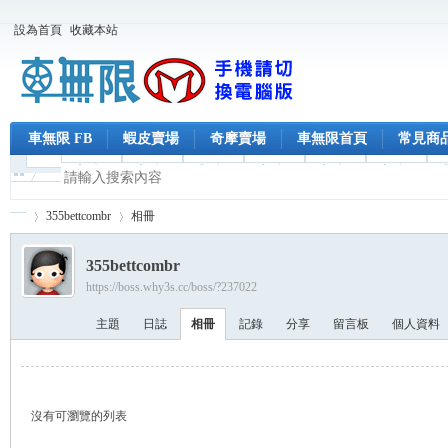
設為首頁
收藏本站
車無限 FB
蝦皮賣場
奇摩賣場
車無限首頁
常見商
355bettcombr
相冊
355bettcombr
https://boss.why3s.cc/boss/?237022
車
›
›
主題
日誌
相冊
記錄
分享
留言板
個人資料
沒有可瀏覽的列表