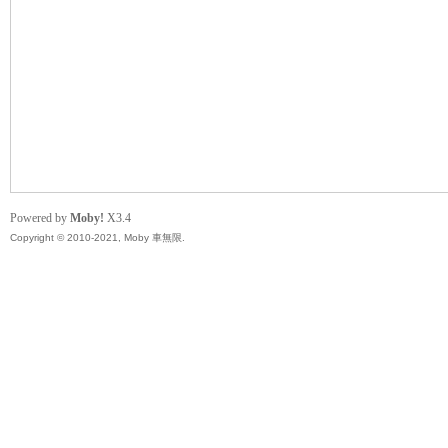
無
Powered by
Moby!
X3.4
Copyright © 2010-2021, Moby 車無限.
限