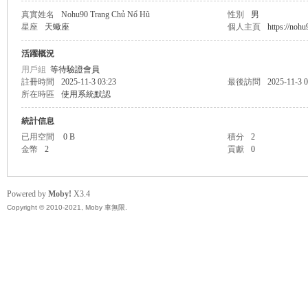
真實姓名
Nohu90 Trang Chủ Nổ Hũ
性別
男
星座
天蠍座
個人主頁
https://nohu
無
活躍概況
用戶組
等待驗證會員
註冊時間
2025-11-3 03:23
最後訪問
2025-11-3 0
所在時區
使用系統默認
統計信息
已用空間
0 B
積分
2
金幣
2
貢獻
0
限
Powered by
Moby!
X3.4
Copyright © 2010-2021, Moby 車無限.