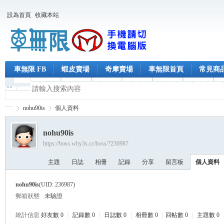
設為首頁
收藏本站
車無限 FB
蝦皮賣場
奇摩賣場
車無限首頁
常見商
nohu90is
個人資料
nohu90is
https://boss.why3s.cc/boss/?236987
車
›
›
主題
日誌
相冊
記錄
分享
留言板
個人資料
nohu90is
(UID: 236987)
郵箱狀態
未驗證
統計信息
好友數 0
|
記錄數 0
|
日誌數 0
|
相冊數 0
|
回帖數 0
|
主題數 0