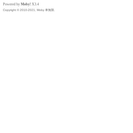
精
Powered by
Moby!
X3.4
Copyright © 2010-2021, Moby 車無限.
品
工