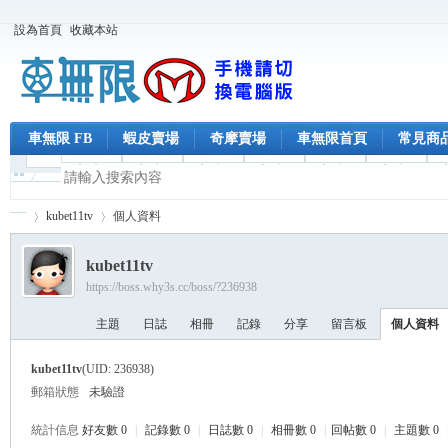
設為首頁
收藏本站
車無限 FB
蝦皮賣場
奇摩賣場
車無限首頁
常見商
kubet11tv
個人資料
kubet11tv
https://boss.why3s.cc/boss/?236938
車
›
›
主題
日誌
相冊
記錄
分享
留言板
個人資料
kubet11tv
(UID: 236938)
郵箱狀態
未驗證
統計信息
好友數 0
|
記錄數 0
|
日誌數 0
|
相冊數 0
|
回帖數 0
|
主題數 0