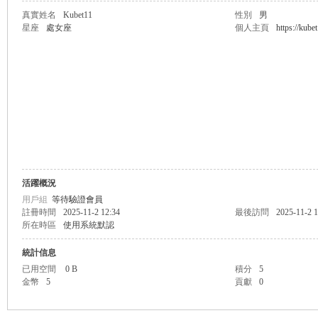
真實姓名
Kubet11
性別
男
星座
處女座
個人主頁
https://kubet
無
限
活躍概況
用戶組
等待驗證會員
註冊時間
2025-11-2 12:34
最後訪問
2025-11-2 1
所在時區
使用系統默認
統計信息
已用空間
0 B
積分
5
金幣
5
貢獻
0