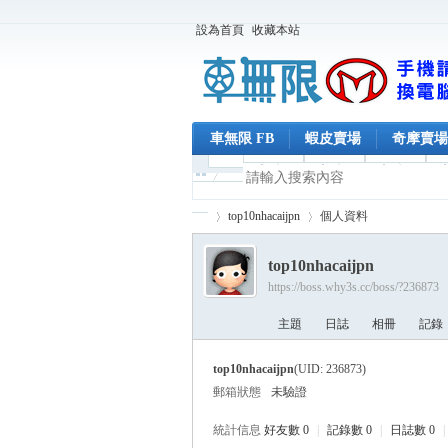
設為首頁
收藏本站
車無限 FB
蝦皮賣場
奇摩賣場
top10nhacaijpn
個人資料
top10nhacaijpn
https://boss.why3s.cc/boss/?236873
車
›
›
主題
日誌
相冊
記錄
top10nhacaijpn
(UID: 236873)
郵箱狀態
未驗證
統計信息
好友數 0
|
記錄數 0
|
日誌數 0
|