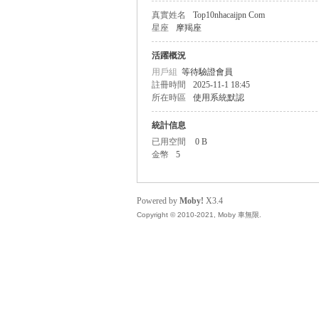
真實姓名
Top10nhacaijpn Com
星座
摩羯座
無
活躍概況
用戶組
等待驗證會員
註冊時間
2025-11-1 18:45
所在時區
使用系統默認
統計信息
已用空間
0 B
金幣
5
限
Powered by
Moby!
X3.4
Copyright © 2010-2021, Moby 車無限.