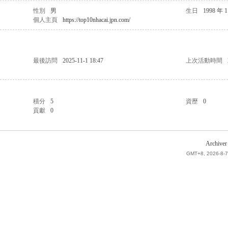
性別
男
生日
1998 年 
個人主頁
https://top10nhacai.jpn.com/
最後訪問
2025-11-1 18:47
上次活動時間
積分
5
資歷
0
貢獻
0
Archiver
GMT+8, 2026-8-7