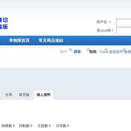
用戶名
密xxoo碼！
車無限首頁
常見商品連結
帖子
搜索
熱搜:
Focus 改裝套件 報
分享
留言板
個人資料
相冊數 0
|
回帖數 0
|
主題數 0
|
分享數 0