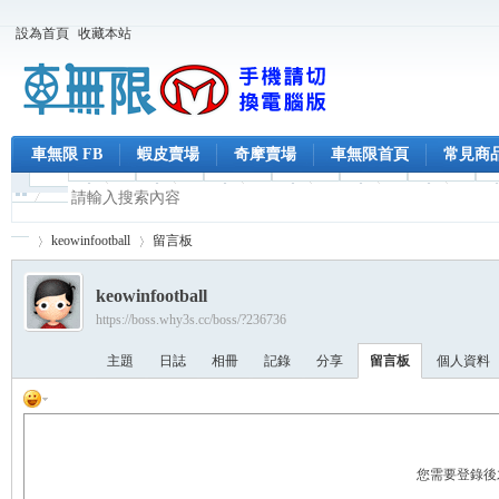
設為首頁
收藏本站
車無限 FB
蝦皮賣場
奇摩賣場
車無限首頁
常見商
keowinfootball
留言板
keowinfootball
https://boss.why3s.cc/boss/?236736
車
›
›
主題
日誌
相冊
記錄
分享
留言板
個人資料
您需要登錄後