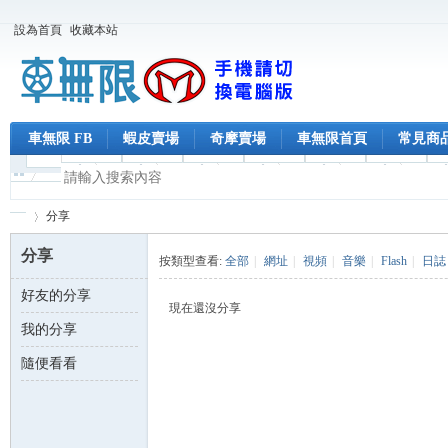
設為首頁
收藏本站
車無限 FB
蝦皮賣場
奇摩賣場
車無限首頁
常見商
分享
分享
按類型查看:
全部
|
網址
|
視頻
|
音樂
|
Flash
|
日誌
好友的分享
車
›
現在還沒分享
我的分享
隨便看看