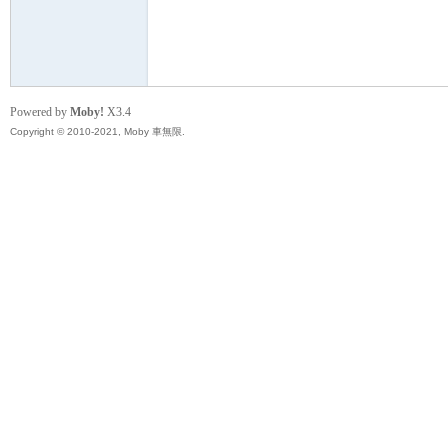
無
Powered by
Moby!
X3.4
Copyright © 2010-2021, Moby 車無限.
限