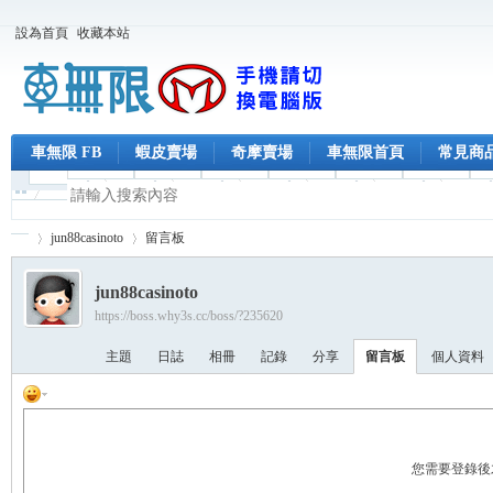
設為首頁
收藏本站
車無限 FB
蝦皮賣場
奇摩賣場
車無限首頁
常見商
jun88casinoto
留言板
jun88casinoto
https://boss.why3s.cc/boss/?235620
車
›
›
主題
日誌
相冊
記錄
分享
留言板
個人資料
您需要登錄後