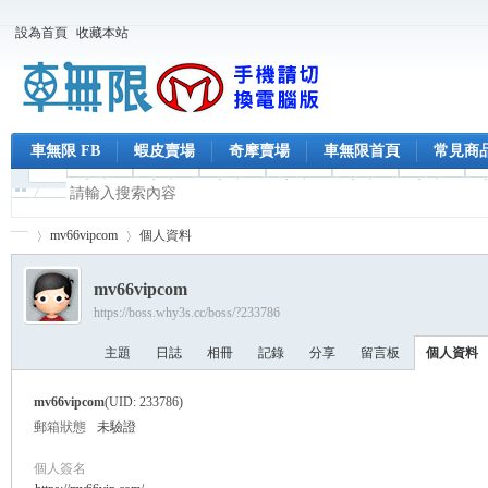
設為首頁
收藏本站
車無限 FB
蝦皮賣場
奇摩賣場
車無限首頁
常見商
mv66vipcom
個人資料
mv66vipcom
https://boss.why3s.cc/boss/?233786
車
›
›
主題
日誌
相冊
記錄
分享
留言板
個人資料
mv66vipcom
(UID: 233786)
郵箱狀態
未驗證
個人簽名