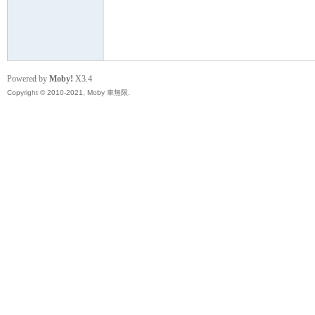
無
Powered by
Moby!
X3.4
Copyright © 2010-2021, Moby 車無限.
限