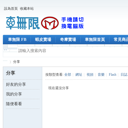
設為首頁
收藏本站
車無限 FB
蝦皮賣場
奇摩賣場
車無限首頁
常見商
分享
分享
按類型查看:
全部
|
網址
|
視頻
|
音樂
|
Flash
|
日誌
好友的分享
車
›
現在還沒分享
我的分享
隨便看看