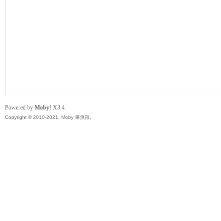
無
Powered by
Moby!
X3.4
Copyright © 2010-2021, Moby 車無限.
限