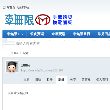
設為首頁
收藏本站
車無限 FB
蝦皮賣場
奇摩賣場
車無限首頁
常見商
x88to
記錄
x88to
https://boss.why3s.cc/boss/?231264
車
›
›
主題
日誌
相冊
記錄
分享
留言板
個人資料
現在還沒有記錄