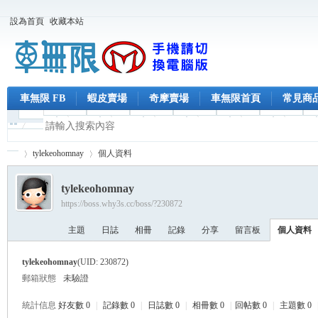
設為首頁
收藏本站
車無限 FB
蝦皮賣場
奇摩賣場
車無限首頁
常見商
tylekeohomnay
個人資料
tylekeohomnay
https://boss.why3s.cc/boss/?230872
車
›
›
主題
日誌
相冊
記錄
分享
留言板
個人資料
tylekeohomnay
(UID: 230872)
郵箱狀態
未驗證
統計信息
好友數 0
|
記錄數 0
|
日誌數 0
|
相冊數 0
|
回帖數 0
|
主題數 0