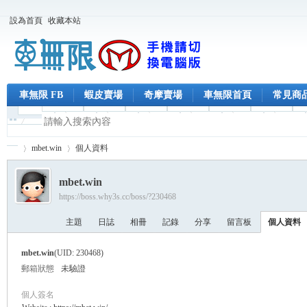
設為首頁
收藏本站
車無限 FB
蝦皮賣場
奇摩賣場
車無限首頁
常見商
mbet.win
個人資料
mbet.win
https://boss.why3s.cc/boss/?230468
車
›
›
主題
日誌
相冊
記錄
分享
留言板
個人資料
mbet.win
(UID: 230468)
郵箱狀態
未驗證
個人簽名