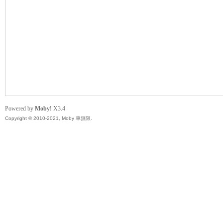
無
Powered by
Moby!
X3.4
Copyright © 2010-2021, Moby 車無限.
限