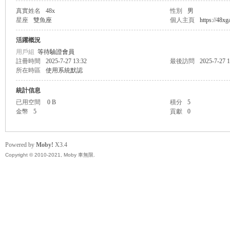
真實姓名
48x
性別
男
星座
雙魚座
個人主頁
https://48x
無
活躍概況
用戶組
等待驗證會員
註冊時間
2025-7-27 13:32
最後訪問
2025-7-27 1
所在時區
使用系統默認
統計信息
已用空間
0 B
積分
5
金幣
5
貢獻
0
限
Powered by
Moby!
X3.4
Copyright © 2010-2021, Moby 車無限.