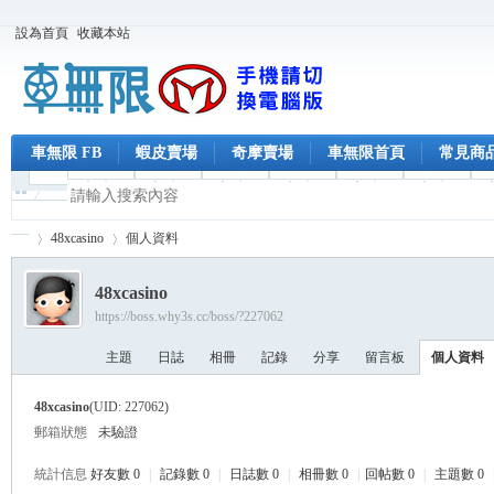
設為首頁
收藏本站
車無限 FB
蝦皮賣場
奇摩賣場
車無限首頁
常見商
48xcasino
個人資料
48xcasino
https://boss.why3s.cc/boss/?227062
車
›
›
主題
日誌
相冊
記錄
分享
留言板
個人資料
48xcasino
(UID: 227062)
郵箱狀態
未驗證
統計信息
好友數 0
|
記錄數 0
|
日誌數 0
|
相冊數 0
|
回帖數 0
|
主題數 0