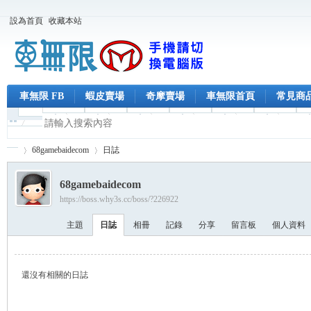
設為首頁
收藏本站
車無限 FB
蝦皮賣場
奇摩賣場
車無限首頁
常見商
68gamebaidecom
日誌
68gamebaidecom
https://boss.why3s.cc/boss/?226922
車
›
›
主題
日誌
相冊
記錄
分享
留言板
個人資料
還沒有相關的日誌