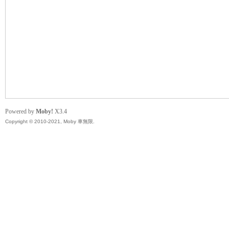
無
Powered by
Moby!
X3.4
Copyright © 2010-2021, Moby 車無限.
限