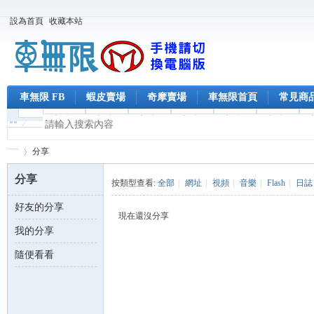
設為首頁
收藏本站
車無限 FB
蝦皮賣場
奇摩賣場
車無限首頁
常見商
分享
分享
按類型查看:
全部
|
網址
|
視頻
|
音樂
|
Flash
|
日誌
好友的分享
車
›
現在還沒分享
我的分享
隨便看看