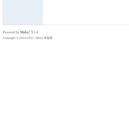
無
Powered by
Moby!
X3.4
Copyright © 2010-2021, Moby 車無限.
限