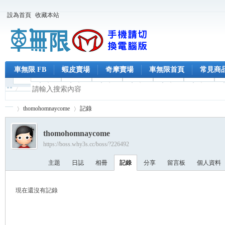
設為首頁
收藏本站
車無限 FB
蝦皮賣場
奇摩賣場
車無限首頁
常見商
thomohomnaycome
記錄
thomohomnaycome
https://boss.why3s.cc/boss/?226492
車
›
›
主題
日誌
相冊
記錄
分享
留言板
個人資料
現在還沒有記錄