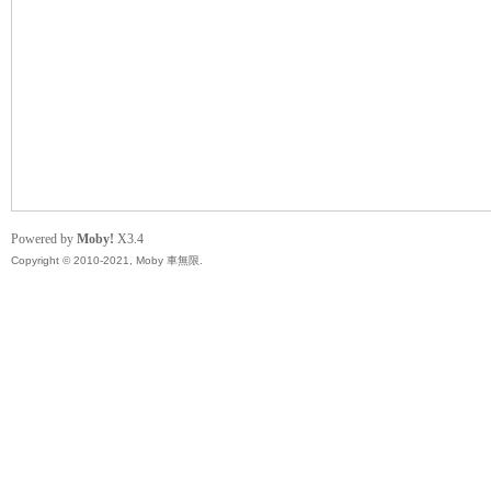
無
Powered by
Moby!
X3.4
Copyright © 2010-2021, Moby 車無限.
限