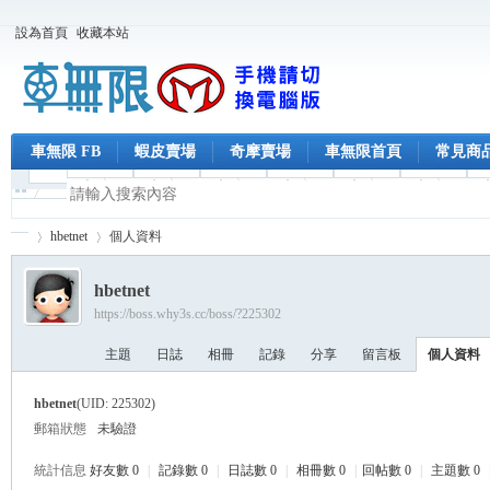
設為首頁
收藏本站
車無限 FB
蝦皮賣場
奇摩賣場
車無限首頁
常見商
hbetnet
個人資料
hbetnet
https://boss.why3s.cc/boss/?225302
車
›
›
主題
日誌
相冊
記錄
分享
留言板
個人資料
hbetnet
(UID: 225302)
郵箱狀態
未驗證
統計信息
好友數 0
|
記錄數 0
|
日誌數 0
|
相冊數 0
|
回帖數 0
|
主題數 0