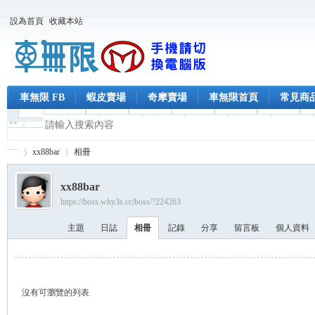
設為首頁
收藏本站
車無限 FB
蝦皮賣場
奇摩賣場
車無限首頁
常見商
xx88bar
相冊
xx88bar
https://boss.why3s.cc/boss/?224263
車
›
›
主題
日誌
相冊
記錄
分享
留言板
個人資料
沒有可瀏覽的列表