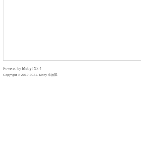
無
Powered by
Moby!
X3.4
Copyright © 2010-2021, Moby 車無限.
限