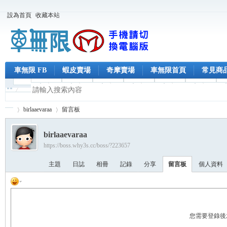
設為首頁
收藏本站
車無限 FB
蝦皮賣場
奇摩賣場
車無限首頁
常見商
birlaaevaraa
留言板
birlaaevaraa
https://boss.why3s.cc/boss/?223657
車
›
›
主題
日誌
相冊
記錄
分享
留言板
個人資料
您需要登錄後