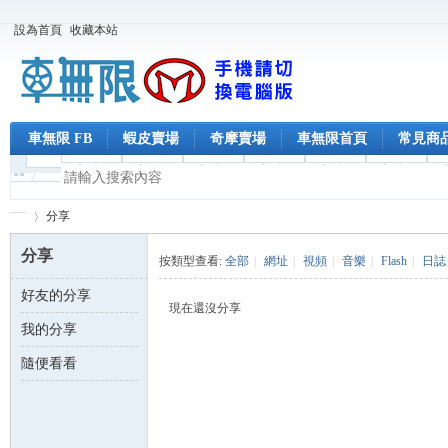
設為首頁
收藏本站
車無限 FB
蝦皮賣場
奇摩賣場
車無限首頁
常見商
分享
分享
按類型查看:
全部
|
網址
|
視頻
|
音樂
|
Flash
|
日誌
好友的分享
車
›
現在還沒分享
我的分享
隨便看看