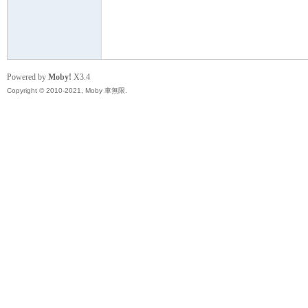
無
Powered by
Moby!
X3.4
Copyright © 2010-2021, Moby 車無限.
限