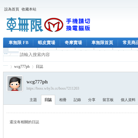
設為首頁
收藏本站
車無限 FB
蝦皮賣場
奇摩賣場
車無限首頁
常見商
wcg777ph
日誌
wcg777ph
https://boss.why3s.cc/boss/?211203
車
›
›
主題
日誌
相冊
記錄
分享
留言板
個人資料
還沒有相關的日誌