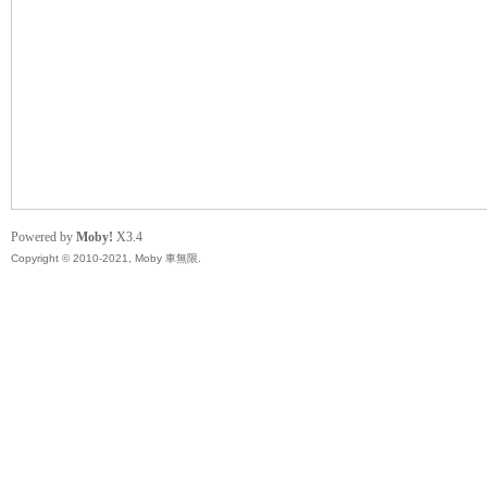
無
Powered by
Moby!
X3.4
Copyright © 2010-2021, Moby 車無限.
限