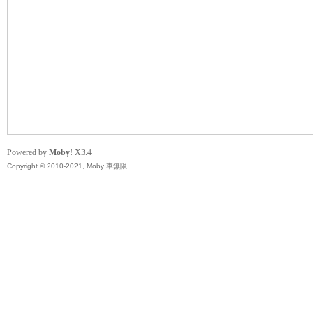
無
Powered by
Moby!
X3.4
Copyright © 2010-2021, Moby 車無限.
限