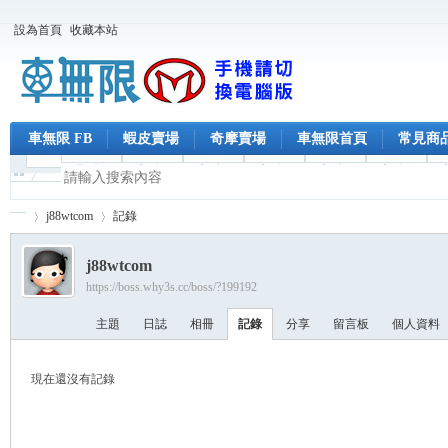
設為首頁
收藏本站
車無限 FB
蝦皮賣場
奇摩賣場
車無限首頁
常見商
j88wtcom
記錄
j88wtcom
https://boss.why3s.cc/boss/?199192
車
›
›
主題
日誌
相冊
記錄
分享
留言板
個人資料
現在還沒有記錄