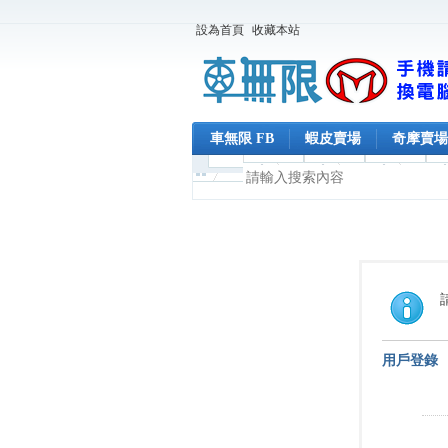
設為首頁
收藏本站
車無限 FB
蝦皮賣場
奇摩賣場
用戶登錄