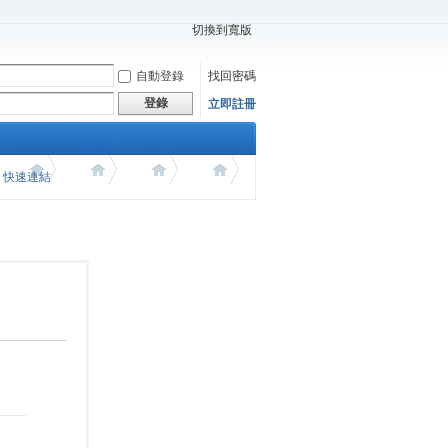
切換到寬版
自動登錄
找回密碼
登錄
立即註冊
價 快速連結