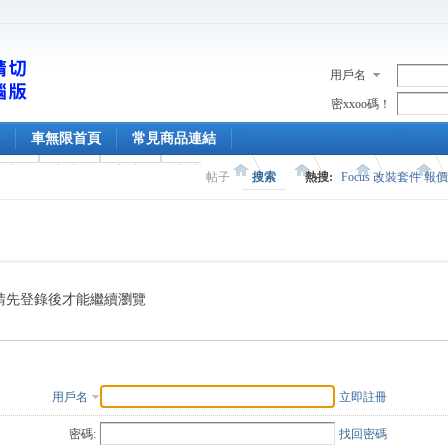
用戶名
密xxoo碼！
車無限首頁
常見商品連結
帖子
搜索
熱搜:
Focus 改裝套件 報
請先登錄後才能繼續瀏覽
用戶名
立即註冊
密碼:
找回密碼