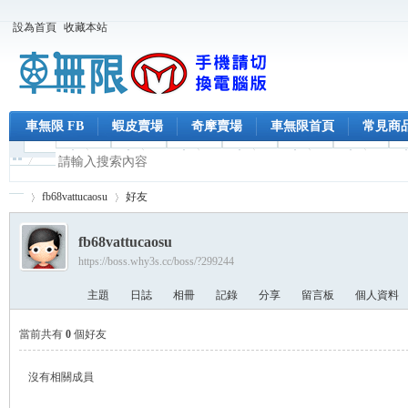
設為首頁
收藏本站
車無限 FB
蝦皮賣場
奇摩賣場
車無限首頁
常見商
fb68vattucaosu
好友
fb68vattucaosu
https://boss.why3s.cc/boss/?299244
車
›
›
主題
日誌
相冊
記錄
分享
留言板
個人資料
當前共有
0
個好友
沒有相關成員