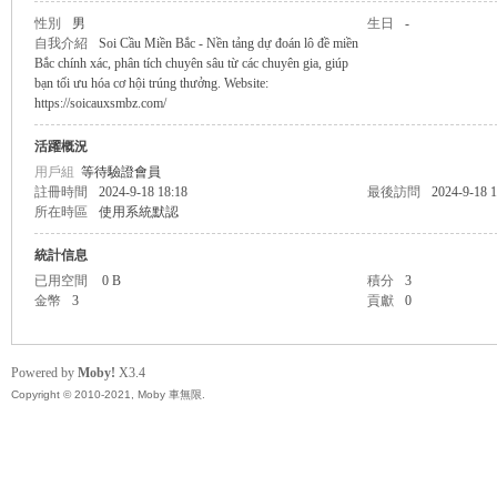
性別
男
生日
-
自我介紹
Soi Cầu Miền Bắc - Nền tảng dự đoán lô đề miền
無
Bắc chính xác, phân tích chuyên sâu từ các chuyên gia, giúp
bạn tối ưu hóa cơ hội trúng thưởng. Website:
https://soicauxsmbz.com/
活躍概況
用戶組
等待驗證會員
註冊時間
2024-9-18 18:18
最後訪問
2024-9-18 1
所在時區
使用系統默認
統計信息
已用空間
0 B
積分
3
限
金幣
3
貢獻
0
Powered by
Moby!
X3.4
Copyright © 2010-2021, Moby 車無限.