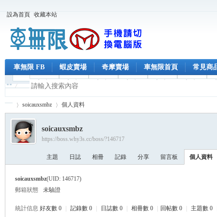
設為首頁
收藏本站
車無限 FB
蝦皮賣場
奇摩賣場
車無限首頁
常見商
soicauxsmbz
個人資料
soicauxsmbz
https://boss.why3s.cc/boss/?146717
車
›
›
主題
日誌
相冊
記錄
分享
留言板
個人資料
soicauxsmbz
(UID: 146717)
郵箱狀態
未驗證
統計信息
好友數 0
|
記錄數 0
|
日誌數 0
|
相冊數 0
|
回帖數 0
|
主題數 0