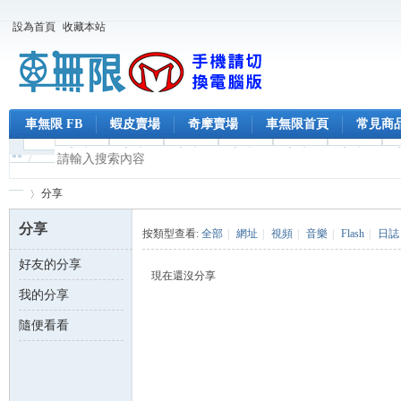
設為首頁
收藏本站
車無限 FB
蝦皮賣場
奇摩賣場
車無限首頁
常見商
分享
分享
按類型查看:
全部
|
網址
|
視頻
|
音樂
|
Flash
|
日誌
好友的分享
車
›
現在還沒分享
我的分享
隨便看看