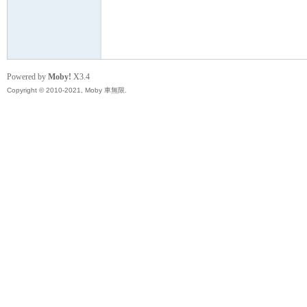
無
Powered by
Moby!
X3.4
Copyright © 2010-2021, Moby 車無限.
限