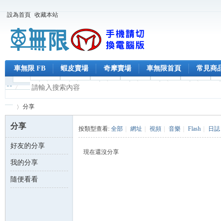
設為首頁
收藏本站
車無限 FB
蝦皮賣場
奇摩賣場
車無限首頁
常見商
分享
分享
按類型查看:
全部
|
網址
|
視頻
|
音樂
|
Flash
|
日誌
好友的分享
車
›
現在還沒分享
我的分享
隨便看看