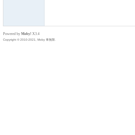
無
Powered by
Moby!
X3.4
Copyright © 2010-2021, Moby 車無限.
限