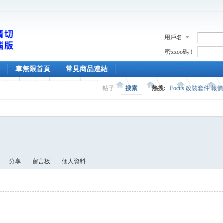
用戶名
密xxoo碼！
車無限首頁
常見商品連結
帖子
搜索
熱搜:
Focus 改裝套件 報
分享
留言板
個人資料