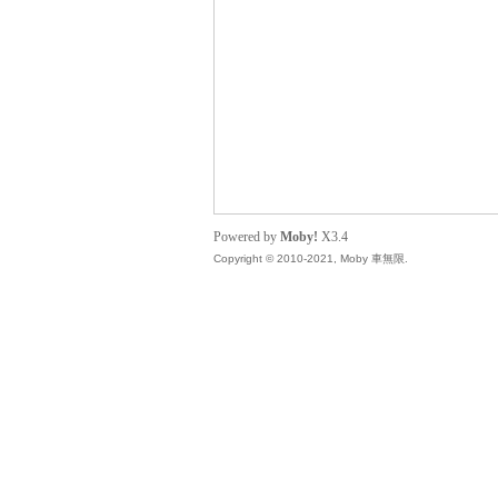
無
Powered by
Moby!
X3.4
Copyright © 2010-2021, Moby 車無限.
限