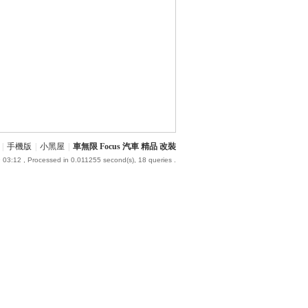
|
手機版
|
小黑屋
|
車無限 Focus 汽車 精品 改裝
 03:12
, Processed in 0.011255 second(s), 18 queries .