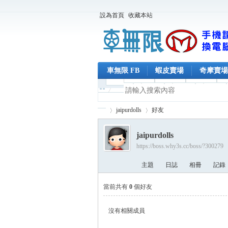
設為首頁
收藏本站
車無限 FB
蝦皮賣場
奇摩賣場
jaipurdolls
好友
jaipurdolls
https://boss.why3s.cc/boss/?300279
車
›
›
主題
日誌
相冊
記錄
當前共有
0
個好友
沒有相關成員