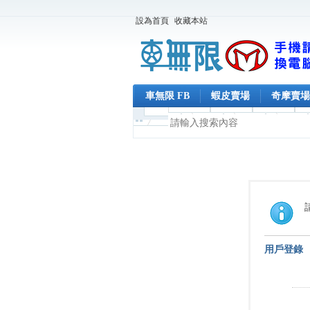
設為首頁
收藏本站
車無限 FB
蝦皮賣場
奇摩賣場
用戶登錄