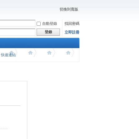
切換到寬版
自動登錄
找回密碼
登錄
立即註冊
價 快速連結