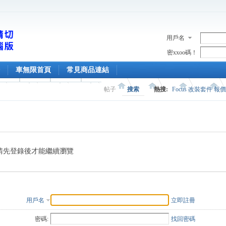
用戶名
密xxoo碼！
車無限首頁
常見商品連結
帖子
搜索
熱搜:
Focus 改裝套件 報
請先登錄後才能繼續瀏覽
用戶名
立即註冊
密碼:
找回密碼