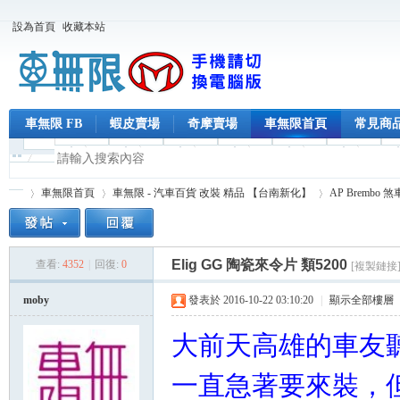
設為首頁
收藏本站
車無限 FB
蝦皮賣場
奇摩賣場
車無限首頁
常見商
車無限首頁
車無限 - 汽車百貨 改裝 精品 【台南新化】
AP Brembo 
Elig GG 陶瓷來令片 類5200
查看:
4352
|
回復:
0
[複製鏈接
車
»
›
›
moby
發表於 2016-10-22 03:10:20
|
顯示全部樓層
大前天高雄的車友
一直急著要來裝，