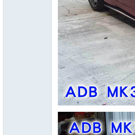
精
品
工