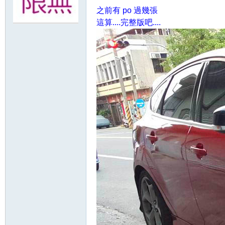
之前有 po 過幾張
這算....完整版吧....
無
限