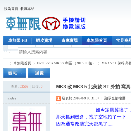
設為首頁
收藏本站
車無限 FB
蝦皮賣場
奇摩賣場
車無限首頁
常見商
車無限首頁
Ford Focus MK3.5 專區 （2015/11 後）
MK3.5 ST 保桿 外
MK3 改 MK3.5 北美款 ST 外拍 寫
查看:
53563
|
回復:
6
車
»
›
›
moby
發表於 2016-8-9 03:31:37
|
顯示全部樓層
如今定風翼換了，也
那天抓到機會，找了空地拍了一下
因為通常改裝完天都黑了.....