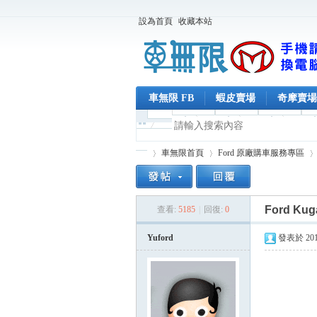
設為首頁
收藏本站
車無限 FB
蝦皮賣場
奇摩賣場
車無限首頁
Ford 原廠購車服務專區
Ford K
查看:
5185
|
回復:
0
車
»
›
›
Yuford
發表於 2016-