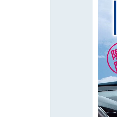
精
品
工