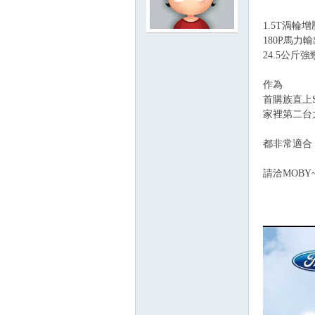
1.5T渦輪增
無
180P馬力
24.5公斤
作為
首購族直上S
家裡第二台
都非常適合
請洽MOBY
限