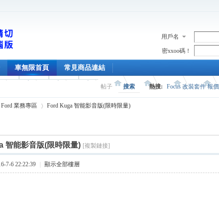
用戶名
密xxoo碼！
車無限首頁
常見商品連結
帖子
搜索
熱搜:
Focus 改裝套件 報
Ford 業務專區
Ford Kuga 智能影音版(限時限量)
uga 智能影音版(限時限量)
[複製鏈接]
›
7-6 22:22:39
|
顯示全部樓層