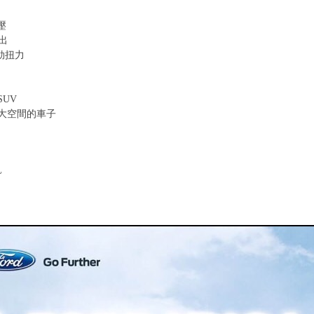
壓
輸出
強勁扭力
UV
大空間的車子
~