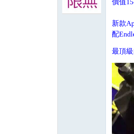
價值15
無
新款Ap
配En
最頂級
限