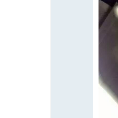
精
品
工