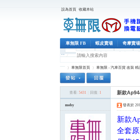
設為首頁
收藏本站
車無限 FB
蝦皮賣場
奇摩賣場
車無限首頁
車無限 - 汽車百貨 改裝 
新款Ap94
查看:
5431
|
回復:
1
車
»
›
moby
發表於 2015-
新款Ap
全套原