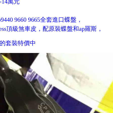
-14萬元
9440 9660 9665全套進口蝶盤，
dless頂級煞車皮，配原裝蝶盤和ap羅斯，
的套裝特價中