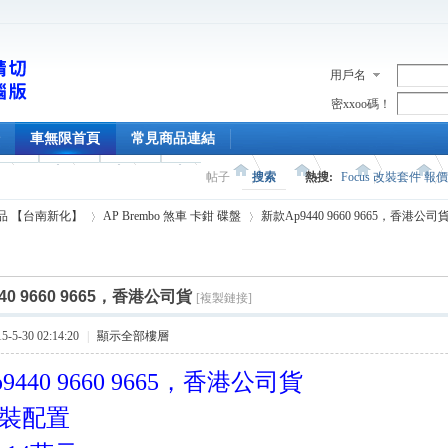
用戶名
密xxoo碼！
車無限首頁
常見商品連結
帖子
搜索
熱搜:
Focus 改裝套件 報
精品 【台南新化】
AP Brembo 煞車 卡鉗 碟盤
新款Ap9440 9660 9665，香港公司
40 9660 9665，香港公司貨
[複製鏈接]
›
›
5-30 02:14:20
|
顯示全部樓層
9440 9660 9665，香港公司貨
裝配置