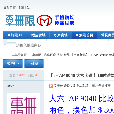
設為首頁
收藏本站
車無限 FB
蝦皮賣場
奇摩賣場
車無限首頁
常見商
車無限首頁
車無限 - 汽車百貨 改裝 精品 【台南新化】
AP Brembo 
【 正 AP 9040 大六卡鉗 】18吋滿
查看:
17847
|
回復:
0
車
»
›
›
moby
發表於 2015-2-24 00:53:03
|
顯示全部樓層
大六 AP 9040
兩色，換色加＄300