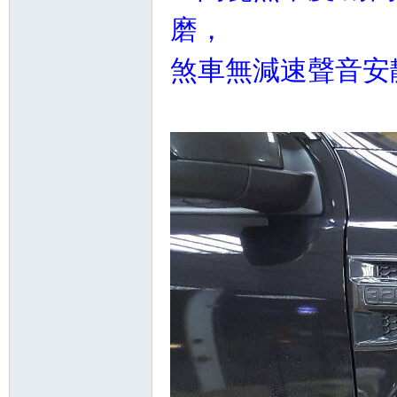
磨，
煞車無減速聲音安
坊