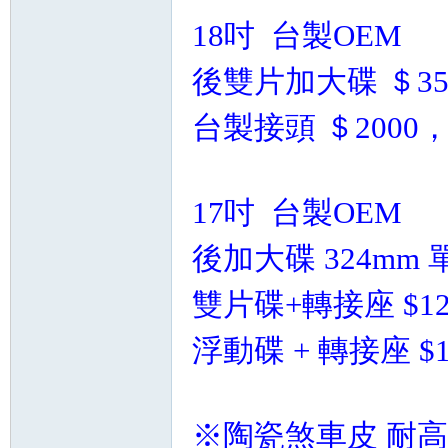
精
18吋
台製OEM
後雙片加大碟 ＄35
台製接頭 ＄2000
17吋
台製OEM
品
後加大碟 324mm 單
雙片碟+轉接座 $12
浮動碟 + 轉接座 $1
工
※陶瓷煞車皮 耐高