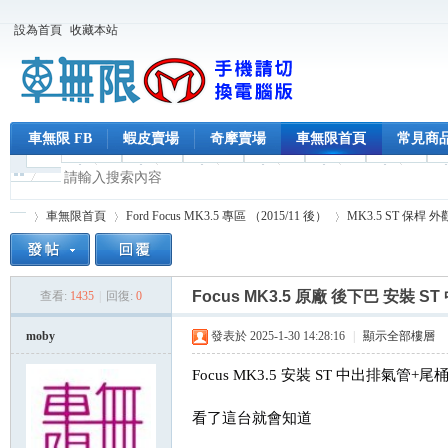
設為首頁
收藏本站
車無限 FB
蝦皮賣場
奇摩賣場
車無限首頁
常見商
車無限首頁
Ford Focus MK3.5 專區 （2015/11 後）
MK3.5 ST 保桿 外
Focus MK3.5 原廠 後下巴 安裝 
查看:
1435
|
回復:
0
車
»
›
›
moby
發表於 2025-1-30 14:28:16
|
顯示全部樓層
Focus MK3.5 安裝 ST 中出排氣管+尾
看了這台就會知道