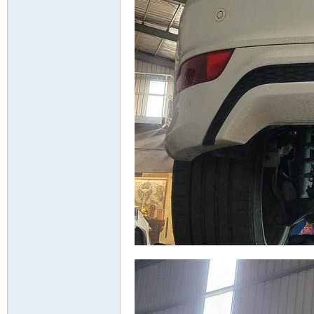
精
品
工