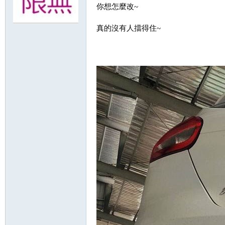
你想怎麼改~
無
真的沒有人擋得住~
限