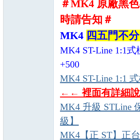
＃MK4 原廠黑色
時請告知＃
MK4
四五門不分 
MK4 ST-Line 1:1
坊
+500
MK4 ST-Line 
←← 裡面有詳細
MK4 升級 STLi
級】
MK4【正 ST】正台