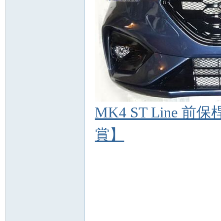
MK4 ST Line 
賞】