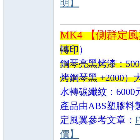
明】
MK4 【側群定風
轉印
）
鋼琴亮黑烤漆：50
烤鋼琴黑 +2000
水轉碳纖紋：600
產品由ABS塑膠料
定風翼參考文章：
價】