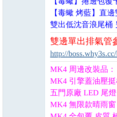
【毒蠍】
捲邊包覆卡
【毒蠍 烤藍】直邊雙
雙出低沈音浪尾桶 另加
雙邊單出排氣管
http://boss.why3s.cc
MK4 周邊改裝品：
MK4 引擎蓋油壓
五門原廠 LED 尾燈
MK4 無限款晴雨窗
MK4 全包覆 皮質 