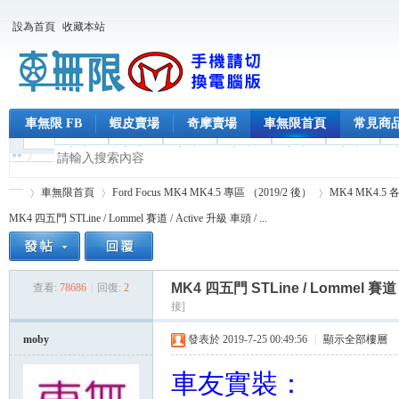
設為首頁
收藏本站
車無限 FB
蝦皮賣場
奇摩賣場
車無限首頁
常見商
車無限首頁
Ford Focus MK4 MK4.5 專區 （2019/2 後）
MK4 MK4.
MK4 四五門 STLine / Lommel 賽道 / Active 升級 車頭 / ...
車
»
›
›
MK4 四五門 STLine / Lommel 賽
查看:
78686
|
回復:
2
接]
moby
發表於 2019-7-25 00:49:56
|
顯示全部樓層
車友實裝：