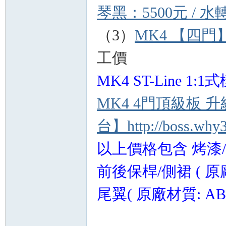
琴黑：5500元 / 
（3）
MK4 【四門
工價
MK4 ST-Line 1:
MK4 4門頂級板 升
台】
http://boss.why
以上價格包含 烤漆/
前後保桿/側裙 ( 原廠
尾翼( 原廠材質: AB