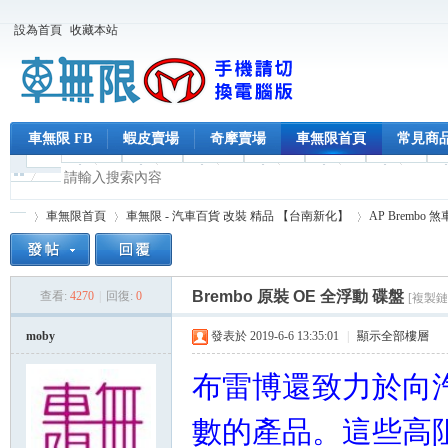
設為首頁
收藏本站
車無限 FB
蝦皮賣場
奇摩賣場
車無限首頁
常見商
車無限首頁
車無限 - 汽車百貨 改裝 精品 【台南新化】
AP Brembo 
Brembo 原裝 OE 全浮動 碟盤
查看:
4270
|
回復:
0
[複製鏈
車
»
›
›
moby
發表於 2019-6-6 13:35:01
|
顯示全部樓層
布雷博還致力於向
數的產品。這些高阻