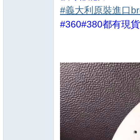
#義大利原裝進口b
#360#380都有現貨
坊