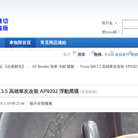
用戶名
密xxoo碼！
車無限首頁
常見商品連結
帖子
搜索
熱搜:
Focus 改裝套件 報
精品 【台南新化】
AP Brembo 煞車 卡鉗 碟盤
Focus MK3.5 高雄車友改裝 AP92
MK3.5 高雄車友改裝 AP9202 浮動黑碟
[複製鏈接]
›
›
5-10 00:25:44
|
顯示全部樓層