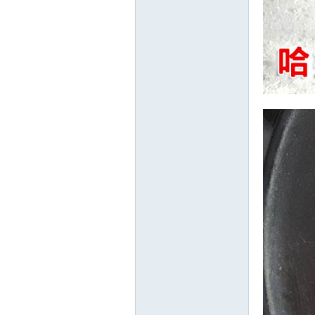
精
品
工