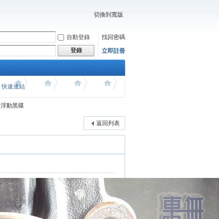
切換到寬版
自動登錄
找回密碼
登錄
立即註冊
價 快速連結
02 浮動黑碟
返回列表