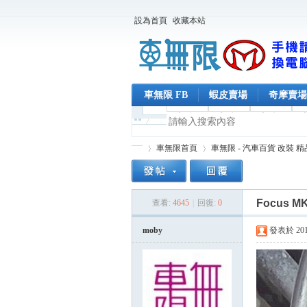
設為首頁
收藏本站
車無限 FB
蝦皮賣場
奇摩賣場
車無限首頁
車無限 - 汽車百貨 改裝 
Focus 
查看:
4645
|
回復:
0
車
»
›
moby
發表於 2018-