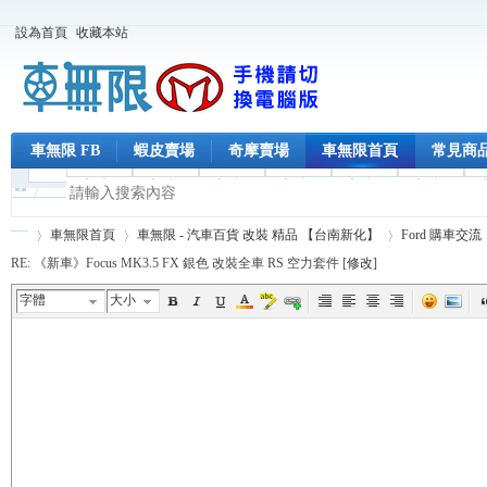
設為首頁
收藏本站
車無限 FB
蝦皮賣場
奇摩賣場
車無限首頁
常見商
車無限首頁
車無限 - 汽車百貨 改裝 精品 【台南新化】
Ford 購車交流
RE: 《新車》Focus MK3.5 FX 銀色 改裝全車 RS 空力套件 [
修改
]
字體
大小
車
›
›
›
›