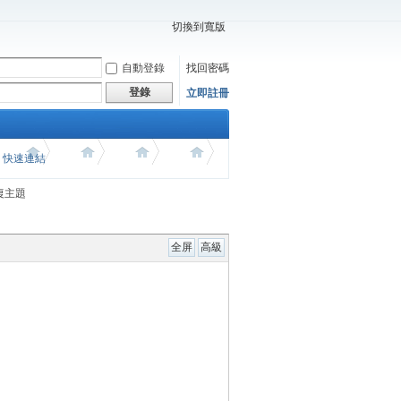
切換到寬版
自動登錄
找回密碼
登錄
立即註冊
價 快速連結
復主題
全屏
高級