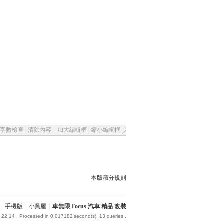
字數檢查
|
清除內容
加大編輯框
|
縮小編輯框
本版積分規則
|
手機版
|
小黑屋
|
車無限 Focus 汽車 精品 改裝
 22:14
, Processed in 0.017182 second(s), 13 queries .