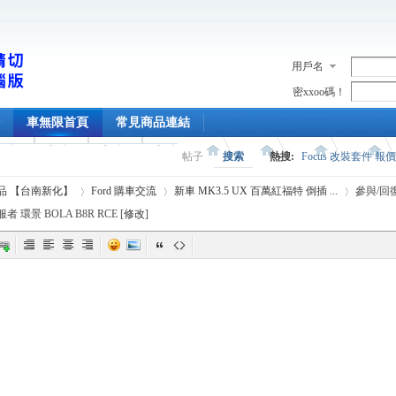
用戶名
密xxoo碼！
車無限首頁
常見商品連結
帖子
搜索
熱搜:
Focus 改裝套件 報
精品 【台南新化】
Ford 購車交流
新車 MK3.5 UX 百萬紅福特 倒插 ...
參與/回
者 環景 BOLA B8R RCE [
修改
]
›
›
›