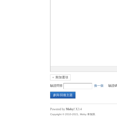
無
限
附加選項
驗證問答
換一個
驗證
參與/回復主題
Powered by
Moby!
X3.4
Copyright © 2010-2021, Moby 車無限.