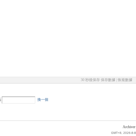
30 秒後保存
保存數據
|
恢複數據
碼
換一個
Archiver
GMT+8, 2026-8-8