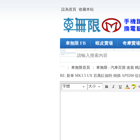
設為首頁
收藏本站
車無限 FB
蝦皮賣場
奇摩賣場
車無限首頁
車無限 - 汽車百貨 改裝 
RE: 新車 MK3.5 UX 百萬紅福特 倒插 AP9200 征服
字體
大小
車
›
›