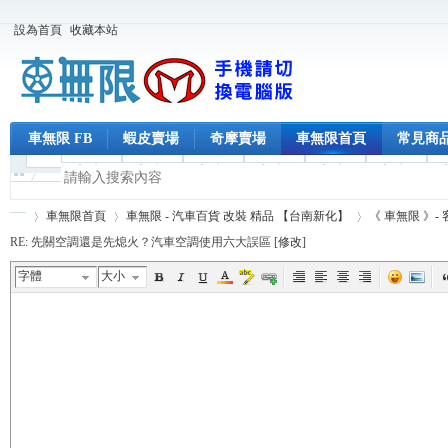
設為首頁
收藏本站
車無限 FB
蝦皮賣場
奇摩賣場
車無限首頁
常見商
車無限首頁
車無限 - 汽車百貨 改裝 精品 【台南新化】
《 車無限 》-
RE: 先關空調還是先熄火？汽車空調使用六大誤區 [
修改
]
字體
大小
車
›
›
›