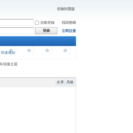
切換到寬版
自動登錄
找回密碼
登錄
立即註冊
價 快速連結
與/回復主題
全屏
高級