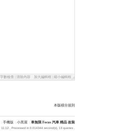
字數檢查
|
清除內容
加大編輯框
|
縮小編輯框
本版積分規則
|
手機版
|
小黑屋
|
車無限 Focus 汽車 精品 改裝
 11:12
, Processed in 0.014344 second(s), 13 queries .