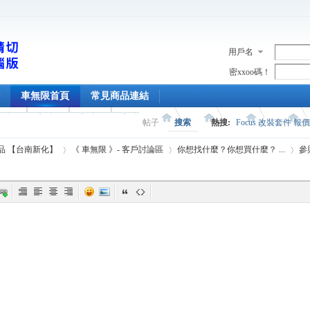
用戶名
密xxoo碼！
車無限首頁
常見商品連結
帖子
搜索
熱搜:
Focus 改裝套件 報
精品 【台南新化】
《 車無限 》- 客戶討論區
你想找什麼？你想買什麼？ ...
參
›
›
›