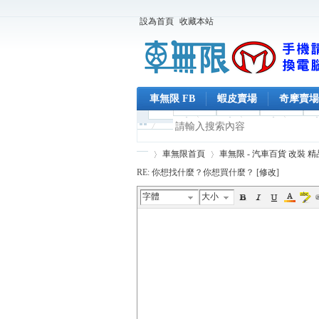
設為首頁
收藏本站
車無限 FB
蝦皮賣場
奇摩賣場
車無限首頁
車無限 - 汽車百貨 改裝 
RE: 你想找什麼？你想買什麼？ [
修改
]
字體
大小
車
›
›