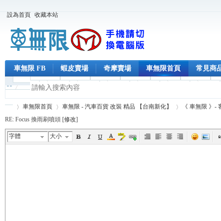
設為首頁
收藏本站
車無限 FB
蝦皮賣場
奇摩賣場
車無限首頁
常見商
車無限首頁
車無限 - 汽車百貨 改裝 精品 【台南新化】
《 車無限 》-
RE: Focus 換雨刷噴頭 [
修改
]
字體
大小
車
›
›
›