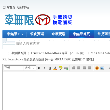
設為首頁
收藏本站
車無限 FB
蝦皮賣場
奇摩賣場
車無限首頁
常見商
車無限首頁
Ford Focus MK4 MK4.5 專區 （2019/2 後）
MK4 MK4.5 A
RE: Focus Active 升級超廣角藍鏡 另一台 MK3 AP5200 已經用6年 [
修改
]
字體
大小
車
›
›
›