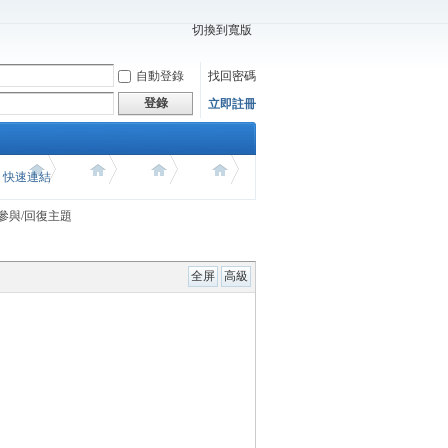
切換到寬版
自動登錄
找回密碼
登錄
立即註冊
價 快速連結
參與/回復主題
全屏
高級