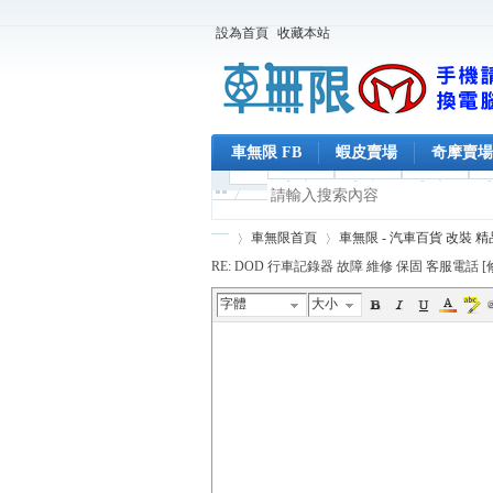
設為首頁
收藏本站
車無限 FB
蝦皮賣場
奇摩賣場
車無限首頁
車無限 - 汽車百貨 改裝 
RE: DOD 行車記錄器 故障 維修 保固 客服電話 [
字體
大小
車
›
›