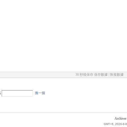
30 秒後保存
保存數據
|
恢複數據
碼
換一個
Archiver
GMT+8, 2026-8-8