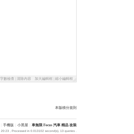
字數檢查
|
清除內容
加大編輯框
|
縮小編輯框
本版積分規則
|
手機版
|
小黑屋
|
車無限 Focus 汽車 精品 改裝
 20:23
, Processed in 0.013102 second(s), 13 queries .