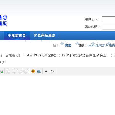
用戶名
密xxoo碼！
車無限首頁
常見商品連結
帖子
搜索
熱搜:
Focus 改裝套件 報
精品 【台南新化】
Mio / DOD 行車記錄器
DOD 行車記錄器 故障 維修 保固 ...
修改
]
›
›
›