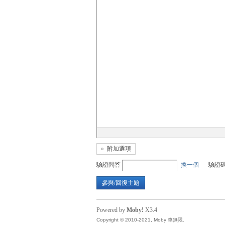
無
限
附加選項
驗證問答
換一個
驗證
參與/回復主題
Powered by
Moby!
X3.4
Copyright © 2010-2021, Moby 車無限.