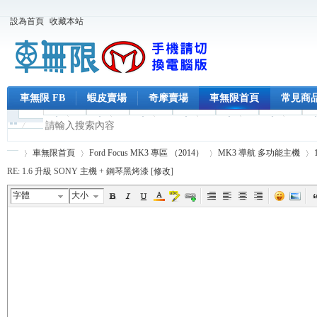
設為首頁
收藏本站
車無限 FB
蝦皮賣場
奇摩賣場
車無限首頁
常見商
車無限首頁
Ford Focus MK3 專區 （2014）
MK3 導航 多功能主機
RE: 1.6 升級 SONY 主機 + 鋼琴黑烤漆 [
修改
]
字體
大小
車
›
›
›
›