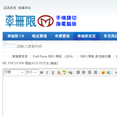
設為首頁
收藏本站
車無限 FB
蝦皮賣場
奇摩賣場
車無限首頁
常見商
車無限首頁
Ford Focus MK3 專區 （2014）
MK3 導航 多功能主機
RE: FOCUS BW 開啟AUX IN方法 [
修改
]
字體
大小
車
›
›
›
›